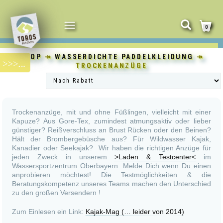
NAVIGATION
0
UMSCHALTEN
SHOP
↠
WASSERDICHTE PADDELKLEIDUNG
↠
TROCKENANZÜGE
Trockenanzüge, mit und ohne Füßlingen, vielleicht mit einer
Kapuze? Aus Gore-Tex, zumindest atmungsaktiv oder lieber
günstiger? Reißverschluss an Brust Rücken oder den Beinen?
Hält der Brombergebüsche aus? Für Wildwasser Kajak,
Kanadier oder Seekajak? Wir haben die richtigen Anzüge für
jeden Zweck in unserem
>Laden & Testcenter<
im
Wassersportzentrum Oberbayern. Melde Dich wenn Du einen
anprobieren möchtest! Die Testmöglichkeiten & die
Beratungskompetenz unseres Teams machen den Unterschied
zu den großen Versendern !
Zum Einlesen ein Link:
Kajak-Mag (… leider von 2014)