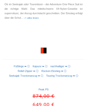
Ob im Seekajak oder Tourenboot – der Adventure One Piece Suit ist
die richtige Wahl. Das mittelschwere X4-Nylon-Gewebe ist
superrobust, der Anzug durchdacht geschnitten. Der Einstieg erfolgt
über die Schul
... --> alles lesen
Füßlinge ➥ ⓘ
Kapuze ➥ ⓘ
nachhaltiger ➥ ⓘ
AUSFÜHRUNG WÄHLEN
Relief-Zipper ➥ ⓘ
Rücken-Einstieg ➥ ⓘ
Seekajak Trockenanzug ➥ ⓘ
Touring Trockenanzug ➥ ⓘ
Peak PS
Ursprünglicher
874,00
€
Preis
Aktueller
649,00
€
war: