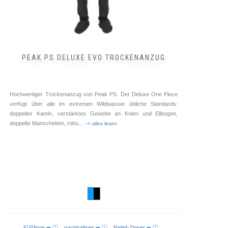
PEAK PS DELUXE EVO TROCKENANZUG
Hochwertiger Trockenanzug von Peak PS. Der Deluxe One Piece
verfügt über alle im extremen Wildwasser übliche Standards:
doppelter Kamin, verstärktes Gewebe an Knien und Ellbogen,
doppelte Manschetten, robu
... --> alles lesen
Füßlinge ➥ ⓘ
nachhaltiger ➥ ⓘ
Relief-Zipper ➥ ⓘ