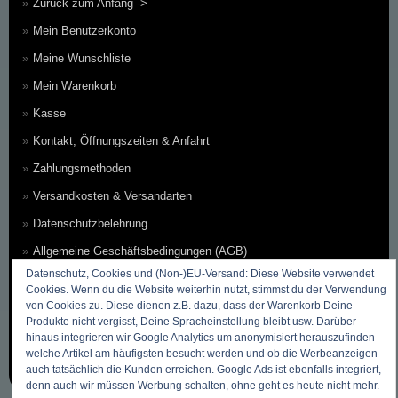
Zurück zum Anfang ->
Mein Benutzerkonto
Meine Wunschliste
Mein Warenkorb
Kasse
Kontakt, Öffnungszeiten & Anfahrt
Zahlungsmethoden
Versandkosten & Versandarten
Datenschutzbelehrung
Allgemeine Geschäftsbedingungen (AGB)
Datenschutz, Cookies und (Non-)EU-Versand: Diese Website verwendet
Erklärung zum Widerruf
Cookies. Wenn du die Website weiterhin nutzt, stimmst du der Verwendung
von Cookies zu. Diese dienen z.B. dazu, dass der Warenkorb Deine
Impressum
Produkte nicht vergisst, Deine Spracheinstellung bleibt usw. Darüber
Über Uns
hinaus integrieren wir Google Analytics um anonymisiert herauszufinden
welche Artikel am häufigsten besucht werden und ob die Werbeanzeigen
Sitemap ~ Inhaltsverzeichnis
auch tatsächlich die Kunden erreichen. Google Ads ist ebenfalls integriert,
denn auch wir müssen Werbung schalten, ohne geht es heute nicht mehr.