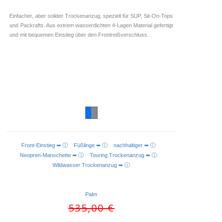
Einfacher, aber solider Trockenanzug, speziell für SUP, Sit-On-Tops
und Packrafts. Aus extrem wasserdichten 4-Lagen Material gefertigt
und mit bequemen Einstieg über den Frontreißverschluss.
Front-Einstieg ➥ ⓘ
Füßlinge ➥ ⓘ
nachhaltiger ➥ ⓘ
AUSFÜHRUNG WÄHLEN
Neopren-Manschette ➥ ⓘ
Touring Trockenanzug ➥ ⓘ
Wildwasser Trockenanzug ➥ ⓘ
Palm
Ursprünglicher
535,00
€
Preis
Aktueller