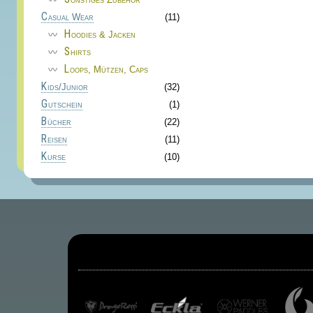
Casual Wear
(11)
Hoodies & Jacken
Shirts
Loops, Mützen, Caps
Kids/Junior
(32)
Gutschein
(1)
Bücher
(22)
Reisen
(11)
Kurse
(10)