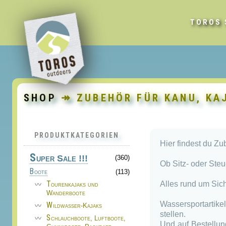
TOROS 
SHOP
↠ ZUBEHÖR FÜR KANU, KAJ
PRODUKTKATEGORIEN
Hier findest du Zu
S
uper Sale !!!
(360)
Ob Sitz- oder Steu
Boote
(113)
Tourenkajaks und
Alles rund um Sich
Wanderboote
Wassersportartike
Wildwasser-Kajaks
stellen.
Schlauchboote, Luftboote,
Und auf Bestellun