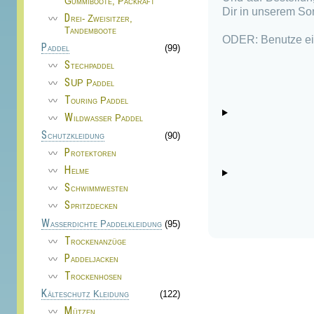
Gummiboote, Packraft
Dir in unserem Sor
Drei- Zweisitzer,
Tandemboote
ODER: Benutze ei
Paddel
(99)
Stechpaddel
SUP Paddel
Touring Paddel
Wildwasser Paddel
Schutzkleidung
(90)
Protektoren
Helme
Schwimmwesten
Spritzdecken
Wasserdichte Paddelkleidung
(95)
Trockenanzüge
Paddeljacken
Trockenhosen
Kälteschutz Kleidung
(122)
Mützen