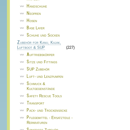
Handschuhe
Neopren
Hosen
Base Layer
Schuhe und Socken
Zubehör für Kanu, Kajak,
Luftboot & SUP
(227)
Auftriebskörper
Sitze und Fittings
SUP Zubehör
Luft- und Lenzpumpen
Schmuck &
Kultgegenstände
Safety Rescue Tools
Transport
Pack- und Trockensäcke
Pflegemittel - Ersatzteile -
Reparaturen
Sonstiges Zubehör