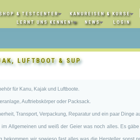
SHOP & TESTCENTER
KANUREISEN & KURSE
LERNT UNS KENNEN!
NEWS
LOGIN
AK, LUFTBOOT & SUP
behör für Kanu, Kajak und Luftboote.
eranlage, Auftriebskörper oder Packsack.
erheit, Transport, Verpackung, Reparatur und ein paar Dinge a
l im Allgemeinen und weiß der Geier was noch alles. Es gäbe 
g bekommen wir sowieso fast alles was die Hersteller sonst n