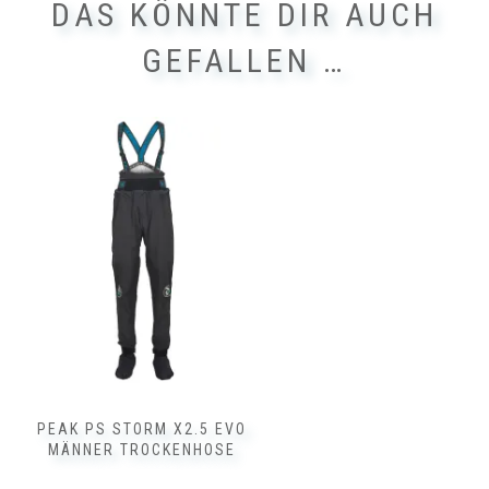
DAS KÖNNTE DIR AUCH
GEFALLEN …
Dieses
Produkt
weist
mehrere
Varianten
auf.
Die
Optionen
können
auf
der
Produktseite
gewählt
werden
PEAK PS STORM X2.5 EVO
MÄNNER TROCKENHOSE