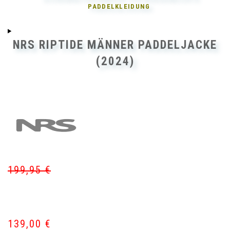
PADDELKLEIDUNG
NRS RIPTIDE MÄNNER PADDELJACKE
(2024)
199,95
€
Ur
Akt
Pr
Pr
wa
ist:
19
13
139,00
€