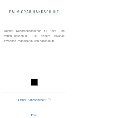
werden
PALM GRAB HANDSCHUHE
Dünner Neoprenhandschuh für Kälte- und
Verletzungsschutz. Die sichere Balance
zwischen Paddelgefühl und Kälteschutz.
Finger-Handschuhe ➥ ⓘ
AUSFÜHRUNG WÄHLEN
Palm