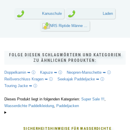
Kanuschule
Laden
NRS Riptide Männe ...
FOLGE DIESEN SCHLAGWÖRTERN UND KATEGORIEN
ZU ÄHNLICHEN PRODUKTEN:
Doppelkamin ➥ ⓘ
Kapuze ➥ ⓘ
Neopren-Manschette ➥ ⓘ
Reißverschluss Kragen ➥ ⓘ
Seekajak Paddeljacke ➥ ⓘ
Touring Jacke ➥ ⓘ
Dieses Produkt liegt in folgenden Kategorien:
Super Sale !!!
,
Wasserdichte Paddelkleidung
,
Paddeljacken
SICHERHEITSHINWEISE FÜR
WASSERDICHTE