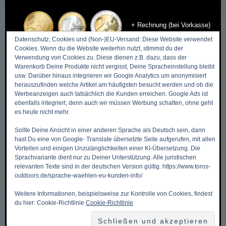
+ Rechnung (bei Vorkasse)
Datenschutz, Cookies und (Non-)EU-Versand: Diese Website verwendet
Cookies. Wenn du die Website weiterhin nutzt, stimmst du der
Verwendung von Cookies zu. Diese dienen z.B. dazu, dass der
Warenkorb Deine Produkte nicht vergisst, Deine Spracheinstellung bleibt
usw. Darüber hinaus integrieren wir Google Analytics um anonymisiert
DIES & DAS
herauszufinden welche Artikel am häufigsten besucht werden und ob die
Werbeanzeigen auch tatsächlich die Kunden erreichen. Google Ads ist
ebenfalls integriert, denn auch wir müssen Werbung schalten, ohne geht
Zurück zum Anfang ->
es heute nicht mehr.
Mein Benutzerkonto
Sollte Deine Ansicht in einer anderen Sprache als Deutsch sein, dann
hast Du eine von Google- Translate übersetzte Seite aufgerufen, mit allen
Meine Wunschliste
Vorteilen und einigen Unzulänglichkeiten einer KI-Übersetzung. Die
Mein Warenkorb
Sprachvariante dient nur zu Deiner Unterstützung. Alle juristischen
relevanten Texte sind in der deutschen Version gültig. https://www.toros-
Kasse
outdoors.de/sprache-waehlen-eu-kunden-info/
Kontakt, Öffnungszeiten & Anfahrt
Weitere Informationen, beispielsweise zur Kontrolle von Cookies, findest
du hier: Cookie-Richtlinie
Cookie-Richtlinie
Zahlungsmethoden
Versandkosten & Versandarten