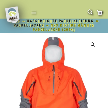
NAVIGATION
0
UMSCHALTEN
SHOP
↠
WASSERDICHTE PADDELKLEIDUNG
↠
PADDELJACKEN
↠ NRS RIPTIDE MÄNNER
PADDELJACKE (2024)