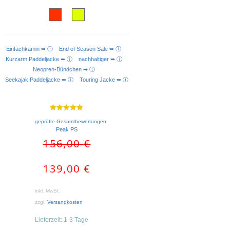
Einfachkamin ➥ ⓘ
End of Season Sale ➥ ⓘ
AUSFÜHRUNG WÄHLEN
Kurzarm Paddeljacke ➥ ⓘ
nachhaltiger ➥ ⓘ
Neopren-Bündchen ➥ ⓘ
Seekajak Paddeljacke ➥ ⓘ
Touring Jacke ➥ ⓘ
Bewertet mit
geprüfte Gesamtbewertungen
5.00
von 5
Peak PS
Ursprünglicher
Aktueller
156,00
€
Preis
Preis
war:
ist:
139,00
€
156,00 €
139,00 €.
inkl. MwSt.
zzgl.
Versandkosten
Lieferzeit:
1-3 Tage