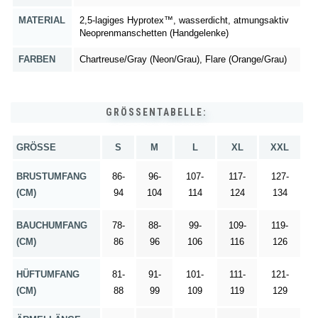
MATERIAL
2,5-lagiges Hyprotex™, wasserdicht, atmungsaktiv
Neoprenmanschetten (Handgelenke)
FARBEN
Chartreuse/Gray (Neon/Grau), Flare (Orange/Grau)
GRÖSSENTABELLE:
GRÖSSE
S
M
L
XL
XXL
BRUSTUMFANG
86-
96-
107-
117-
127-
(CM)
94
104
114
124
134
BAUCHUMFANG
78-
88-
99-
109-
119-
(CM)
86
96
106
116
126
HÜFTUMFANG
81-
91-
101-
111-
121-
(CM
)
88
99
109
119
129