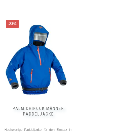
Dieses
-23%
Produkt
weist
mehrere
Varianten
auf.
Die
Optionen
können
auf
der
Produktseite
gewählt
werden
PALM CHINOOK MÄNNER
PADDELJACKE
Hochwertige Paddeljacke für den Einsatz im