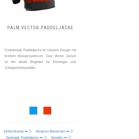
Produktseite
gewählt
werden
PALM VECTOR PADDELJACKE
Funktionale Paddeljacke im cleanen Design mit
breitem Einsatzspektrum. Das Vector Jacket
ist der ideale Begleiter für Einsteiger und
Gelegenheitspaddler.
Einfachkamin ➥ ⓘ
Neopren-Bündchen ➥ ⓘ
AUSFÜHRUNG WÄHLEN
Seekajak Paddeljacke ➥ ⓘ
Semidry ➥ ⓘ