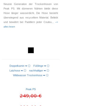
Neuste Generation der Trockenhosen von
Peak PS. Mit dünneren Nähten bleibt diese
Hose länger wasserdicht. Die Hose besteht
überwiegend aus recyceltem Material. Beliebt
und bewährt bei Paddlern jeder Couleu
... -->
alles lesen
Doppelkamin ➥ ⓘ
Füßlinge ➥ ⓘ
AUSFÜHRUNG WÄHLEN
Latzhose ➥ ⓘ
nachhaltiger ➥ ⓘ
Wildwasser Trockenhose ➥ ⓘ
Peak PS
Ursprünglicher
Aktueller
249,00
€
Preis
Preis
war:
ist: