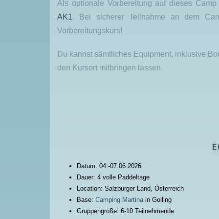
Als optionale Vorbereitung auf dieses Camp 
AK1
. Bei sicherer Teilnahme an dem C
Vorbereitungskurs!
Du kannst sämtliches Equipment, inklusive B
den Kursort mitbringen lassen.
E
Datum: 04.-07.06.2026
Dauer: 4 volle Paddeltage
Location: Salzburger Land, Österreich
Base:
Camping Martina
in Golling
Gruppengröße: 6-10 Teilnehmende