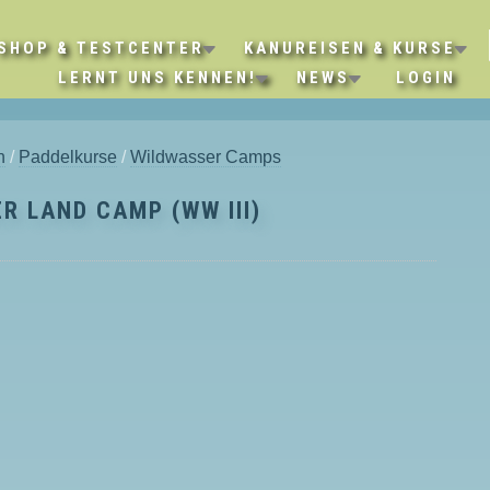
SHOP & TESTCENTER
KANUREISEN & KURSE
LERNT UNS KENNEN!
NEWS
LOGIN
n
/
Paddelkurse
/
Wildwasser Camps
R LAND CAMP (WW III)