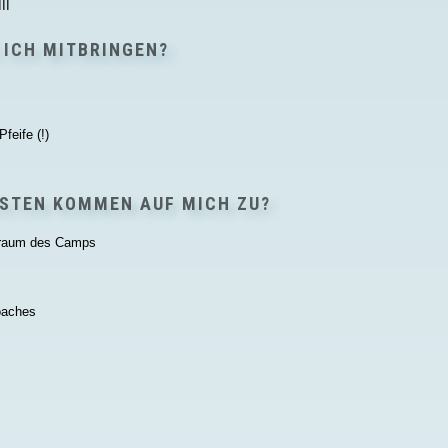
II
 ICH MITBRINGEN?
feife (!)
OSTEN KOMMEN AUF MICH ZU?
itraum des Camps
Coaches