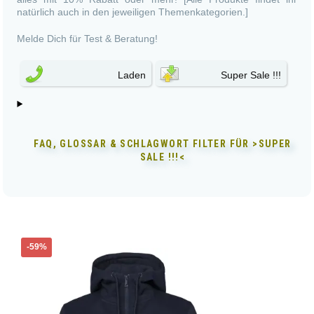
natürlich auch in den jeweiligen Themenkategorien.]
Melde Dich für Test & Beratung!
Laden
Super Sale !!!
FAQ, GLOSSAR & SCHLAGWORT FILTER FÜR
>SUPER
SALE !!!<
Dieses
-59%
Produkt
weist
mehrere
Varianten
auf.