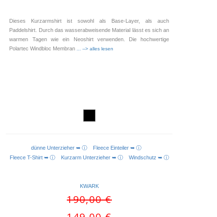
Dieses Kurzarmshirt ist sowohl als Base-Layer, als auch
Paddelshirt. Durch das wasserabweisende Material lässt es sich an
warmen Tagen wie ein Neoshirt verwenden. Die hochwertige
Polartec Windbloc Membran
... --> alles lesen
dünne Unterzieher ➥ ⓘ
Fleece Einteiler ➥ ⓘ
AUSFÜHRUNG WÄHLEN
Fleece T-Shirt ➥ ⓘ
Kurzarm Unterzieher ➥ ⓘ
Windschutz ➥ ⓘ
KWARK
Ursprünglicher
190,00
€
Preis
Aktueller
149,00
€
war: