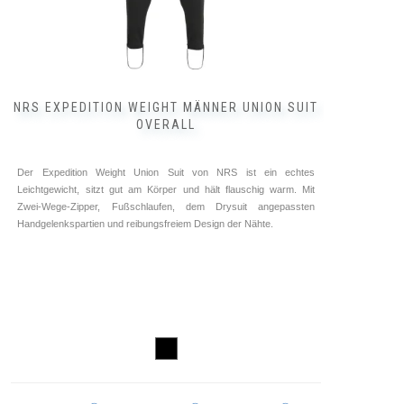
NRS EXPEDITION WEIGHT MÄNNER UNION SUIT
OVERALL
Der Expedition Weight Union Suit von NRS ist ein echtes
Leichtgewicht, sitzt gut am Körper und hält flauschig warm. Mit
Zwei-Wege-Zipper, Fußschlaufen, dem Drysuit angepassten
Handgelenkspartien und reibungsfreiem Design der Nähte.