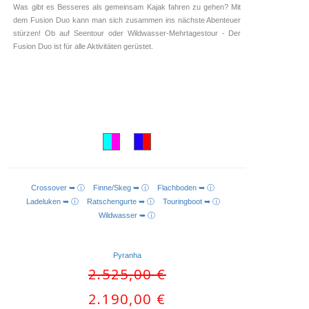
Was gibt es Besseres als gemeinsam Kajak fahren zu gehen? Mit
dem Fusion Duo kann man sich zusammen ins nächste Abenteuer
stürzen! Ob auf Seentour oder Wildwasser-Mehrtagestour - Der
Fusion Duo ist für alle Aktivitäten gerüstet.
Crossover ➥ ⓘ
Finne/Skeg ➥ ⓘ
Flachboden ➥ ⓘ
AUSFÜHRUNG WÄHLEN
Ladeluken ➥ ⓘ
Ratschengurte ➥ ⓘ
Touringboot ➥ ⓘ
Wildwasser ➥ ⓘ
Pyranha
Ursprünglicher
2.525,00
€
Preis
Aktueller
2.190,00
€
war:
Preis