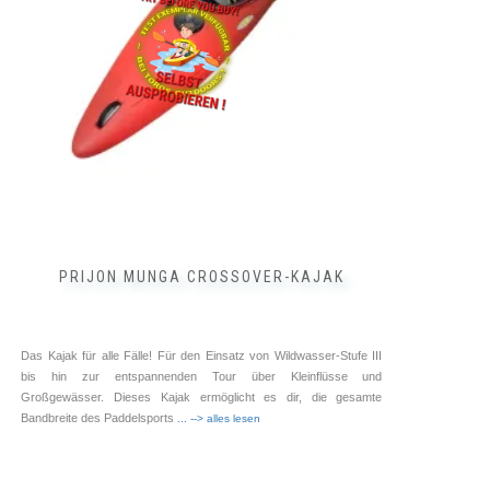
Optionen
können
auf
der
Produktseite
gewählt
werden
PRIJON MUNGA CROSSOVER-KAJAK
Das Kajak für alle Fälle! Für den Einsatz von Wildwasser-Stufe III
bis hin zur entspannenden Tour über Kleinflüsse und
Großgewässer. Dieses Kajak ermöglicht es dir, die gesamte
Bandbreite des Paddelsports
... --> alles lesen