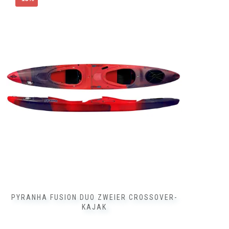
Produkt
weist
mehrere
Varianten
auf.
Die
Optionen
können
auf
der
Produktseite
gewählt
werden
PYRANHA FUSION DUO ZWEIER CROSSOVER-
KAJAK