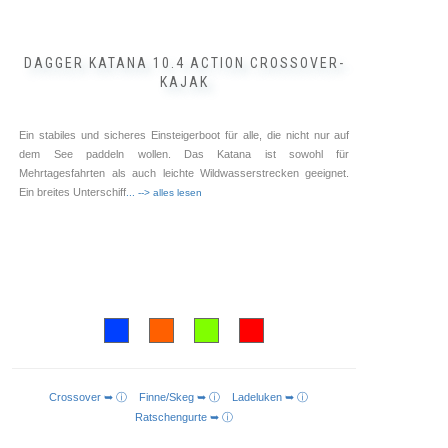
DAGGER KATANA 10.4 ACTION CROSSOVER-
KAJAK
Ein stabiles und sicheres Einsteigerboot für alle, die nicht nur auf
dem See paddeln wollen. Das Katana ist sowohl für
Mehrtagesfahrten als auch leichte Wildwasserstrecken geeignet.
Ein breites Unterschiff
... --> alles lesen
Crossover ➥ ⓘ
Finne/Skeg ➥ ⓘ
Ladeluken ➥ ⓘ
AUSFÜHRUNG WÄHLEN
Ratschengurte ➥ ⓘ