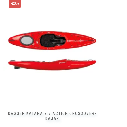
Dieses
-23%
Produkt
weist
mehrere
Varianten
auf.
Die
Optionen
können
auf
der
Produktseite
gewählt
werden
DAGGER KATANA 9.7 ACTION CROSSOVER-
KAJAK