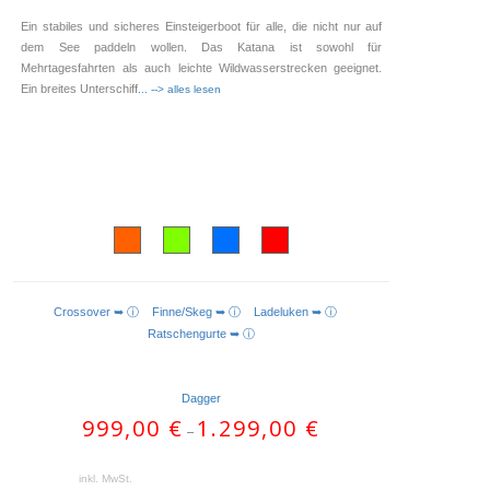
Ein stabiles und sicheres Einsteigerboot für alle, die nicht nur auf
dem See paddeln wollen. Das Katana ist sowohl für
Mehrtagesfahrten als auch leichte Wildwasserstrecken geeignet.
Ein breites Unterschiff
... --> alles lesen
Crossover ➥ ⓘ
Finne/Skeg ➥ ⓘ
Ladeluken ➥ ⓘ
AUSFÜHRUNG WÄHLEN
Ratschengurte ➥ ⓘ
Dagger
999,00
€
1.299,00
€
–
inkl. MwSt.