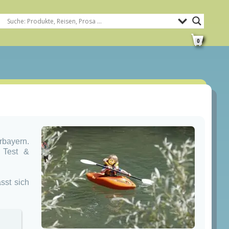
0
rbayern.
 Test &
sst sich