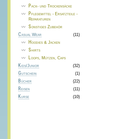
Pack- und Trockensäcke
Pflegemittel - Ersatzteile -
Reparaturen
Sonstiges Zubehör
Casual Wear
(11)
Hoodies & Jacken
Shirts
Loops, Mützen, Caps
Kids/Junior
(32)
Gutschein
(1)
Bücher
(22)
Reisen
(11)
Kurse
(10)