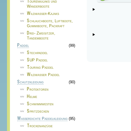
Tourenkajaks und
Wanderboote
Wildwasser-Kajaks
Schlauchboote, Luftboote,
Gummiboote, Packraft
Drei- Zweisitzer,
Tandemboote
Paddel
(99)
Stechpaddel
SUP Paddel
Touring Paddel
Wildwasser Paddel
Schutzkleidung
(90)
Protektoren
Helme
Schwimmwesten
Spritzdecken
Wasserdichte Paddelkleidung
(95)
Trockenanzüge