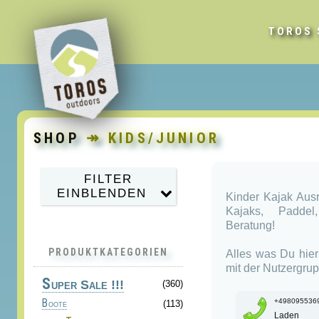
TOROS 
SHOP
↠ KIDS/JUNIOR
FILTER
EINBLENDEN
Kinder Kajak Aus
Kajaks, Paddel,
Beratung!
PRODUKTKATEGORIEN
Alles was Du hier 
mit der Nutzergrup
S
uper Sale !!!
(360)
+498095536
Boote
(113)
Laden