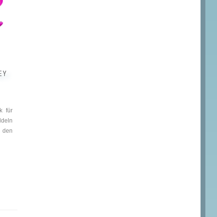
EY
k für
ddeln
e den