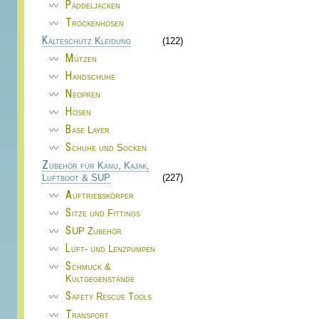
Paddeljacken
Trockenhosen
Kälteschutz Kleidung
(122)
Mützen
Handschuhe
Neopren
Hosen
Base Layer
Schuhe und Socken
Zubehör für Kanu, Kajak,
Luftboot & SUP
(227)
Auftriebskörper
Sitze und Fittings
SUP Zubehör
Luft- und Lenzpumpen
Schmuck &
Kultgegenstände
Safety Rescue Tools
Transport