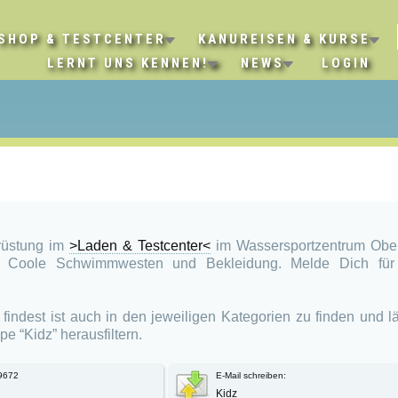
SHOP & TESTCENTER
KANUREISEN & KURSE
LERNT UNS KENNEN!
NEWS
LOGIN
rüstung im
>Laden & Testcenter<
im Wassersportzentrum Obe
 Coole Schwimmwesten und Bekleidung. Melde Dich für
findest ist auch in den jeweiligen Kategorien zu finden und lä
pe “Kidz” herausfiltern.
9672
E-Mail schreiben:
Kidz