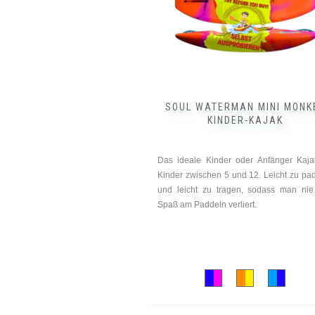
Optionen
können
auf
der
Produktseite
gewählt
werden
SOUL WATERMAN MINI MONK
KINDER-KAJAK
Das ideale Kinder oder Anfänger Kaja
Kinder zwischen 5 und 12. Leicht zu pa
und leicht zu tragen, sodass man ni
Spaß am Paddeln verliert.