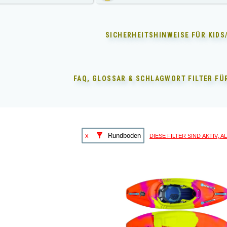
SICHERHEITSHINWEISE FÜR
KIDS
FAQ, GLOSSAR & SCHLAGWORT FILTER F
diese Filter sind aktiv, 
x
Rundboden
Dieses
Produkt
weist
mehrere
Varianten
auf.
Die