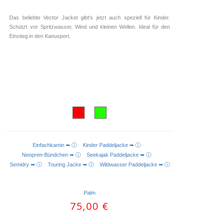
Das beliebte Vector Jacket gibt's jetzt auch speziell für Kinder.
Schützt vor Spritzwasser, Wind und kleinen Wellen. Ideal für den
Einstieg in den Kanusport.
Einfachkamin ➥ ⓘ
Kinder Paddeljacke ➥ ⓘ
AUSFÜHRUNG WÄHLEN
Neopren-Bündchen ➥ ⓘ
Seekajak Paddeljacke ➥ ⓘ
Semidry ➥ ⓘ
Touring Jacke ➥ ⓘ
Wildwasser Paddeljacke ➥ ⓘ
Palm
75,00
€