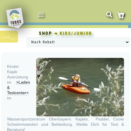
NAVIGATION
0
UMSCHALTEN
SHOP
↠ KIDS/JUNIOR
Kinder
Kajak
Ausrüstung
im
>Laden
&
Testcenter<
im
Wassersportzentrum Oberbayern. Kajaks, Paddel, Coole
Schwimmwesten und Bekleidung. Melde Dich für Test &
Beratung!