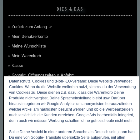
DIES & DAS
Zurück zum Anfang ->
Mein Benutzerkonto
Meine Wunschliste
Mein Warenkorb
Kasse
Kontakt, Öffnungszeiten & Anfahrt
Datenschutz, Cookies und (Non-)EU-Versand: Diese Website verwendet
Zahlungsmethoden
Cookies. Wenn du die Website weiterhin nutzt, stimmst du der Verwendung
von Cookies zu. Diese dienen z.B. dazu, dass der Warenkorb Deine
Versandkosten & Versandarten
Produkte nicht vergisst, Deine Spracheinstellung bleibt usw. Darüber
hinaus integrieren wir Google Analytics um anonymisiert herauszufinden
Datenschutzbelehrung
welche Artikel am häufigsten besucht werden und ob die Werbeanzeigen
Allgemeine Geschäftsbedingungen (AGB)
auch tatsächlich die Kunden erreichen. Google Ads ist ebenfalls integriert,
denn auch wir müssen Werbung schalten, ohne geht es heute nicht mehr.
Erklärung zum Widerruf
Sollte Deine Ansicht in einer anderen Sprache als Deutsch sein, dann hast
Impressum
Du eine von Google- Translate übersetzte Seite aufgerufen, mit allen