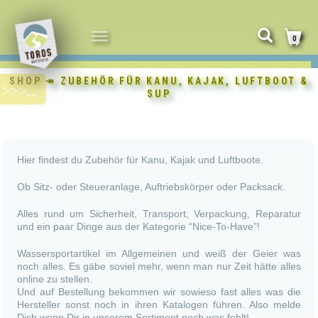
NAVIGATION
0
UMSCHALTEN
SHOP
↠ ZUBEHÖR FÜR KANU, KAJAK, LUFTBOOT &
SUP
Hier findest du Zubehör für Kanu, Kajak und Luftboote.
Ob Sitz- oder Steueranlage, Auftriebskörper oder Packsack.
Alles rund um Sicherheit, Transport, Verpackung, Reparatur
und ein paar Dinge aus der Kategorie “Nice-To-Have”!
Wassersportartikel im Allgemeinen und weiß der Geier was
noch alles. Es gäbe soviel mehr, wenn man nur Zeit hätte alles
online zu stellen.
Und auf Bestellung bekommen wir sowieso fast alles was die
Hersteller sonst noch in ihren Katalogen führen. Also melde
Dich wenn Dir in unserem Sortiment noch was fehlt!