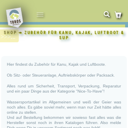
NAVIGATION
0
UMSCHALTEN
SHOP
↠ ZUBEHÖR FÜR KANU, KAJAK, LUFTBOOT &
SUP
Hier findest du Zubehör für Kanu, Kajak und Luftboote.
Ob Sitz- oder Steueranlage, Auftriebskörper oder Packsack.
Alles rund um Sicherheit, Transport, Verpackung, Reparatur
und ein paar Dinge aus der Kategorie “Nice-To-Have”!
Wassersportartikel im Allgemeinen und weiß der Geier was
noch alles. Es gäbe soviel mehr, wenn man nur Zeit hätte alles
online zu stellen.
Und auf Bestellung bekommen wir sowieso fast alles was die
Hersteller sonst noch in ihren Katalogen führen. Also melde
Dich wenn Dir in unserem Sortiment noch was fehlt!