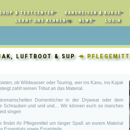
SHOP & TESTCENTER
KANUREISEN & KURSE
LERNT UNS KENNEN!
NEWS
LOGIN
JAK, LUFTBOOT & SUP
↠ PFLEGEMITTE
bieten, ob Wildwasser oder Touring, wer ins Kanu, ins Kajak
teigt zahlt seinen Tribut an das Material.
texmanschetten Dornenlöcher in der Drywear oder dem
ne Schrauben und und und… Wir können euch so manches
eid singen
ie findet ihr Pflegemittel um länger Spaß an eurem Material
 Essentials sowie Ersatzteile.