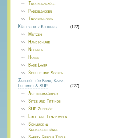
Trockenanzüge
Paddeljacken
Trockenhosen
Kälteschutz Kleidung
(122)
Mützen
Handschuhe
Neopren
Hosen
Base Layer
Schuhe und Socken
Zubehör für Kanu, Kajak,
Luftboot & SUP
(227)
Auftriebskörper
Sitze und Fittings
SUP Zubehör
Luft- und Lenzpumpen
Schmuck &
Kultgegenstände
Safety Rescue Tools