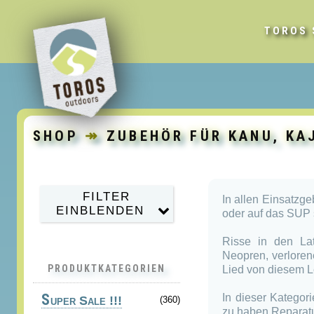
TOROS 
SHOP
↠
ZUBEHÖR FÜR KANU, KA
FILTER
In allen Einsatzge
EINBLENDEN
oder auf das SUP s
Risse in den La
Neopren, verlore
PRODUKTKATEGORIEN
Lied von diesem L
S
In dieser Kategor
uper Sale !!!
(360)
zu haben,Reparatur