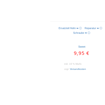
Ersatzteil Helm ➥ ⓘ
Reparatur ➥ ⓘ
Schraube ➥ ⓘ
Sweet
9,95
€
inkl. 19 % MwSt.
zzgl.
Versandkosten