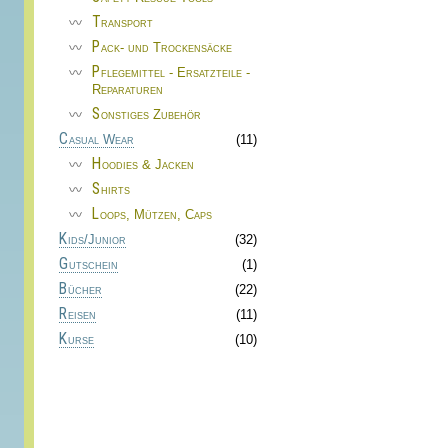
Transport
Pack- und Trockensäcke
Pflegemittel - Ersatzteile -
Reparaturen
Sonstiges Zubehör
Casual Wear
(11)
Hoodies & Jacken
Shirts
Loops, Mützen, Caps
Kids/Junior
(32)
Gutschein
(1)
Bücher
(22)
Reisen
(11)
Kurse
(10)