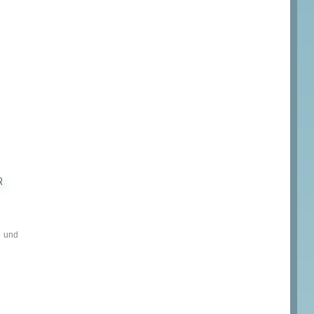
R
 und