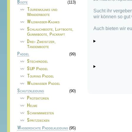
Boote
(113)
Tourenkajaks und
Sucht ihr vergeben
Wanderboote
wir können so gut 
Wildwasser-Kajaks
Auch bieten wir eu
Schlauchboote, Luftboote,
Gummiboote, Packraft
Drei- Zweisitzer,
Tandemboote
Paddel
(99)
Stechpaddel
SUP Paddel
Touring Paddel
Wildwasser Paddel
Schutzkleidung
(90)
Protektoren
Helme
Schwimmwesten
Spritzdecken
Wasserdichte Paddelkleidung
(95)