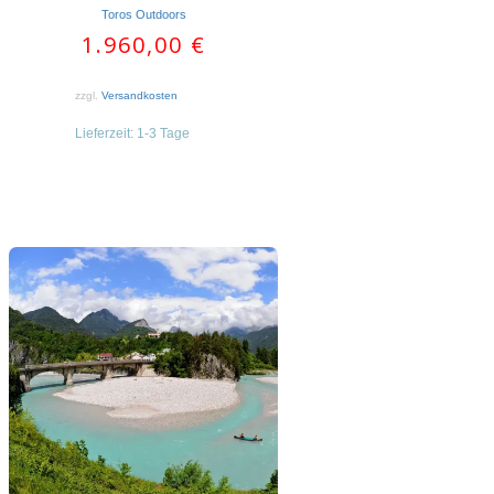
Toros Outdoors
1.960,00
€
zzgl.
Versandkosten
Lieferzeit:
1-3 Tage
Dieses
Produkt
weist
mehrere
Varianten
auf.
Die
Optionen
können
auf
der
Produktseite