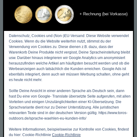
+ Rechnung (bei Vorkasse)
Datenschutz, Cookies und (Non-)EU-Versand: Diese Website verwendet
Cookies. Wenn du die Website weiterhin nutzt, stimmst du der
Verwendung von Cookies zu. Diese dienen z.B. dazu, dass der
DIES & DAS
Warenkorb Deine Produkte nicht vergisst, Deine Spracheinstellung bleibt
usw. Darüber hinaus integrieren wir Google Analytics um anonymisiert
herauszufinden welche Artikel am häufigsten besucht werden und ob die
Zurück zum Anfang ->
Werbeanzeigen auch tatsächlich die Kunden erreichen. Google Ads ist
Mein Benutzerkonto
ebenfalls integriert, denn auch wir müssen Werbung schalten, ohne geht
es heute nicht mehr.
Meine Wunschliste
Sollte Deine Ansicht in einer anderen Sprache als Deutsch sein, dann
Mein Warenkorb
hast Du eine von Google- Translate übersetzte Seite aufgerufen, mit allen
Vorteilen und einigen Unzulänglichkeiten einer KI-Übersetzung. Die
Kasse
Sprachvariante dient nur zu Deiner Unterstützung. Alle juristischen
Kontakt, Öffnungszeiten & Anfahrt
relevanten Texte sind in der deutschen Version gültig. https://www.toros-
outdoors.de/sprache-waehlen-eu-kunden-info/
Zahlungsmethoden
Weitere Informationen, beispielsweise zur Kontrolle von Cookies, findest
Versandkosten & Versandarten
du hier: Cookie-Richtlinie
Cookie-Richtlinie