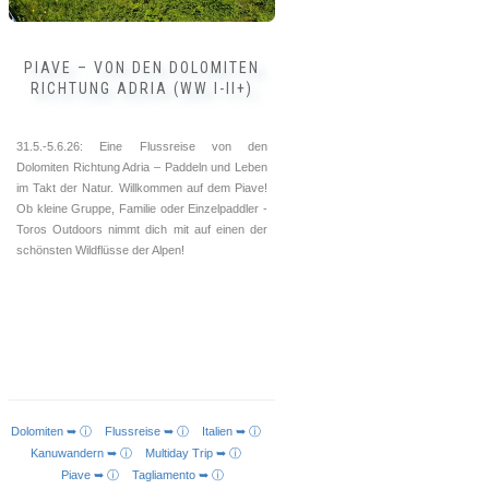
gewählt
werden
PIAVE – VON DEN DOLOMITEN
RICHTUNG ADRIA (WW I-II+)
31.5.-5.6.26: Eine Flussreise von den
Dolomiten Richtung Adria – Paddeln und Leben
im Takt der Natur. Willkommen auf dem Piave!
Ob kleine Gruppe, Familie oder Einzelpaddler -
Toros Outdoors nimmt dich mit auf einen der
schönsten Wildflüsse der Alpen!
Dolomiten ➥ ⓘ
Flussreise ➥ ⓘ
Italien ➥ ⓘ
AUSFÜHRUNG WÄHLEN
Kanuwandern ➥ ⓘ
Multiday Trip ➥ ⓘ
Piave ➥ ⓘ
Tagliamento ➥ ⓘ