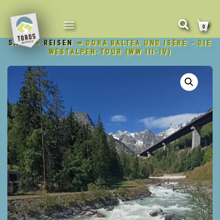
NAVIGATION
0
UMSCHALTEN
SHOP
↠
REISEN
↠ DORA BALTEA UND ISÈRE – DIE
WESTALPEN-TOUR (WW III-IV)