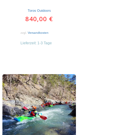
Toros Outdoors
840,00
€
zzgl.
Versandkosten
Lieferzeit:
1-3 Tage
Dieses
Produkt
weist
mehrere
Varianten
auf.
Die
Optionen
können
auf
der