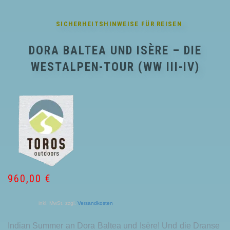
SICHERHEITSHINWEISE FÜR
REISEN
DORA BALTEA UND ISÈRE – DIE
WESTALPEN-TOUR (WW III-IV)
960,00
€
inkl. MwSt.
zzgl.
Versandkosten
Indian Summer an Dora Baltea und Isère! Und die Dranse