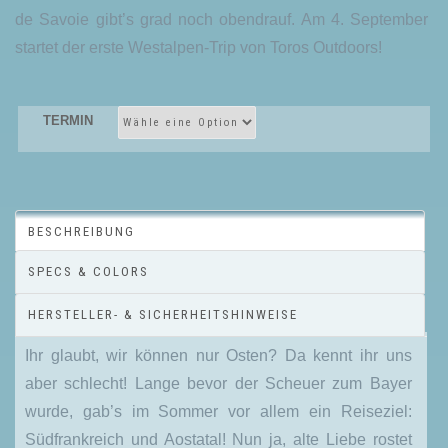
de Savoie gibt’s grad noch obendrauf. Am 4. September
startet der erste Westalpen-Trip von Toros Outdoors!
TERMIN
BESCHREIBUNG
SPECS & COLORS
HERSTELLER- & SICHERHEITSHINWEISE
Ihr glaubt, wir können nur Osten? Da kennt ihr uns
aber schlecht! Lange bevor der Scheuer zum Bayer
wurde, gab’s im Sommer vor allem ein Reiseziel:
Südfrankreich und Aostatal! Nun ja, alte Liebe rostet