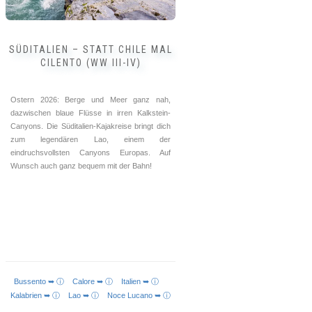
gewählt
werden
SÜDITALIEN – STATT CHILE MAL
CILENTO (WW III-IV)
Ostern 2026: Berge und Meer ganz nah,
dazwischen blaue Flüsse in irren Kalkstein-
Canyons. Die Süditalien-Kajakreise bringt dich
zum legendären Lao, einem der
eindruchsvollsten Canyons Europas. Auf
Wunsch auch ganz bequem mit der Bahn!
Bussento ➥ ⓘ
Calore ➥ ⓘ
Italien ➥ ⓘ
AUSFÜHRUNG WÄHLEN
Kalabrien ➥ ⓘ
Lao ➥ ⓘ
Noce Lucano ➥ ⓘ