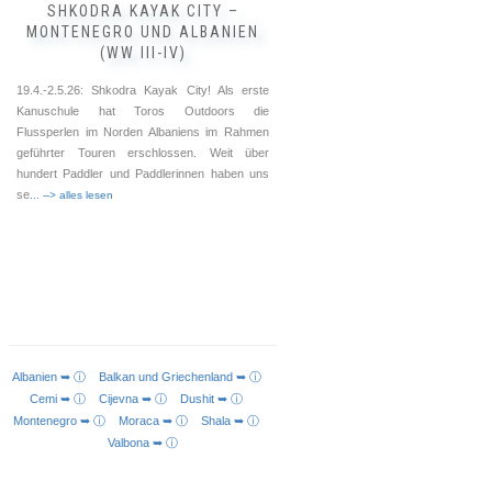
SHKODRA KAYAK CITY –
MONTENEGRO UND ALBANIEN
(WW III-IV)
19.4.-2.5.26: Shkodra Kayak City! Als erste
Kanuschule hat Toros Outdoors die
Flussperlen im Norden Albaniens im Rahmen
geführter Touren erschlossen. Weit über
hundert Paddler und Paddlerinnen haben uns
se
... --> alles lesen
Albanien ➥ ⓘ
Balkan und Griechenland ➥ ⓘ
AUSFÜHRUNG WÄHLEN
Cemi ➥ ⓘ
Cijevna ➥ ⓘ
Dushit ➥ ⓘ
Montenegro ➥ ⓘ
Moraca ➥ ⓘ
Shala ➥ ⓘ
Valbona ➥ ⓘ