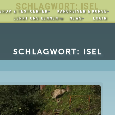
SCHLAGWORT:
ISEL
SHOP & TESTCENTER
KANUREISEN & KURSE
LERNT UNS KENNEN!
NEWS
LOGIN
SCHLAGWORT:
ISEL