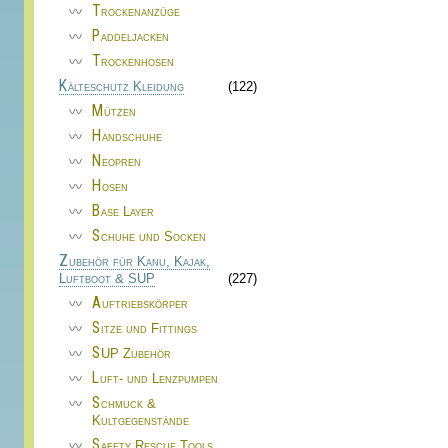
Trockenanzüge
Paddeljacken
Trockenhosen
Kälteschutz Kleidung
(122)
Mützen
Handschuhe
Neopren
Hosen
Base Layer
Schuhe und Socken
Zubehör für Kanu, Kajak,
Luftboot & SUP
(227)
Auftriebskörper
Sitze und Fittings
SUP Zubehör
Luft- und Lenzpumpen
Schmuck &
Kultgegenstände
Safety Rescue Tools