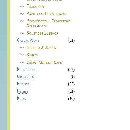
Transport
Pack- und Trockensäcke
Pflegemittel - Ersatzteile -
Reparaturen
Sonstiges Zubehör
Casual Wear
(11)
Hoodies & Jacken
Shirts
Loops, Mützen, Caps
Kids/Junior
(32)
Gutschein
(1)
Bücher
(22)
Reisen
(11)
Kurse
(10)