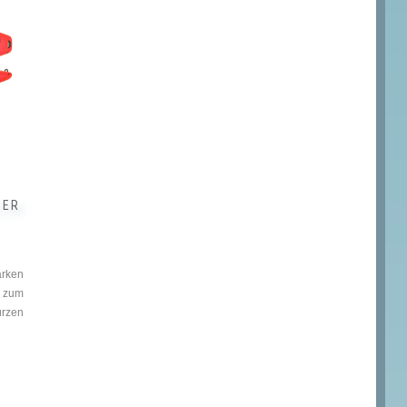
IER
arken
 zum
rzen