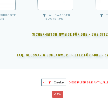
UCHBOOTE
WILDWASSER
MI)
BOOTE (PE)
SICHERHEITSHINWEISE FÜR
DREI- ZWEISIT
FAQ, GLOSSAR & SCHLAGWORT FILTER FÜR
>DREI- 
diese Filter sind aktiv, A
x
Creeker
Dieses
-14%
Produkt
weist
mehrere