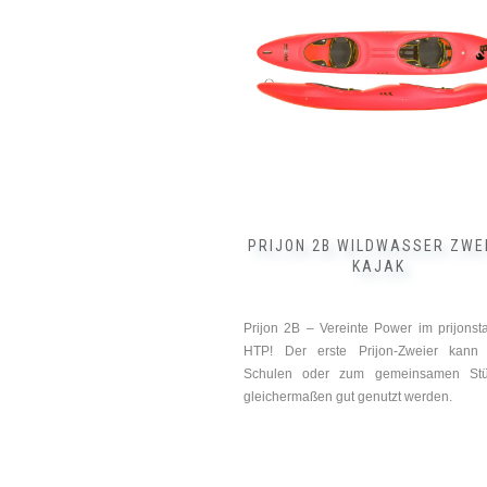
Varianten
auf.
Die
Optionen
können
auf
der
Produktseite
gewählt
werden
PRIJON 2B WILDWASSER ZWE
KAJAK
Prijon 2B – Vereinte Power im prijonst
HTP! Der erste Prijon-Zweier kann
Schulen oder zum gemeinsamen Stü
gleichermaßen gut genutzt werden.