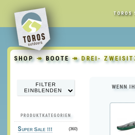
TOROS 
SHOP
↠
BOOTE
↠ DREI- ZWEISI
FILTER
WENN IH
EINBLENDEN
PRODUKTKATEGORIEN
S
uper Sale !!!
(360)