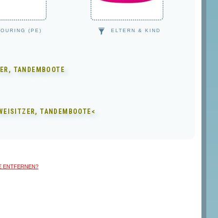
TOURING (PE)
ELTERN & KIND
ZER, TANDEMBOOTE
ZWEISITZER, TANDEMBOOTE<
LLE entfernen?