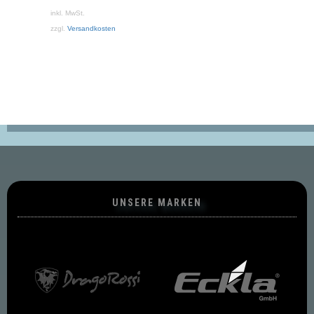
ist:
inkl. MwSt.
129,00 €.
zzgl.
Versandkosten
UNSERE MARKEN