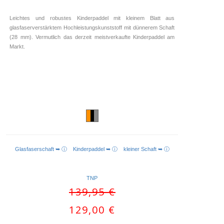
Leichtes und robustes Kinderpaddel mit kleinem Blatt aus
glasfaserverstärktem Hochleistungskunststoff mit dünnerem Schaft
(28 mm). Vermutlich das derzeit meistverkaufte Kinderpaddel am
Markt.
Glasfaserschaft ➥ ⓘ
Kinderpaddel ➥ ⓘ
kleiner Schaft ➥ ⓘ
AUSFÜHRUNG WÄHLEN
TNP
Ursprünglicher
139,95
€
Preis
Aktueller
129,00
€
war:
Preis
139,95 €