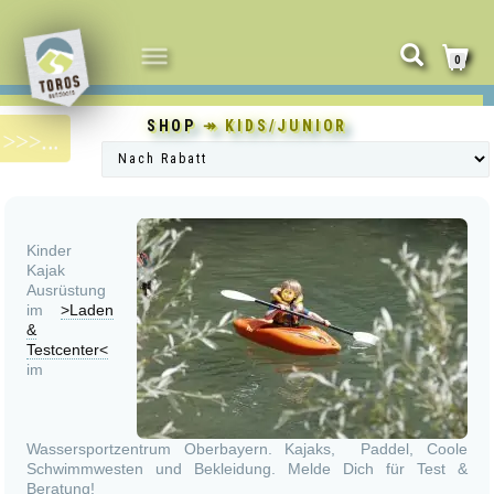
NAVIGATION
0
UMSCHALTEN
SHOP
↠ KIDS/JUNIOR
Kinder
Kajak
Ausrüstung
im
>Laden
&
Testcenter<
im
Wassersportzentrum Oberbayern. Kajaks, Paddel, Coole
Schwimmwesten und Bekleidung. Melde Dich für Test &
Beratung!