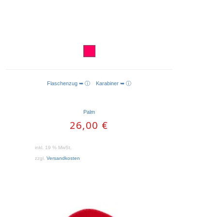
Flaschenzug ➥ ⓘ
Karabiner ➥ ⓘ
IN DEN WARENKORB
Palm
26,00
€
inkl. 19 % MwSt.
zzgl.
Versandkosten