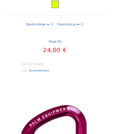
Bandschlinge ➥ ⓘ
Flaschenzug ➥ ⓘ
IN DEN WARENKORB
Peak PS
24,00
€
inkl. 19 % MwSt.
zzgl.
Versandkosten