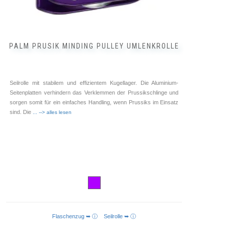
PALM PRUSIK MINDING PULLEY UMLENKROLLE
Seilrolle mit stabilem und effizientem Kugellager. Die Aluminium-
Seitenplatten verhindern das Verklemmen der Prussikschlinge und
sorgen somit für ein einfaches Handling, wenn Prussiks im Einsatz
sind. Die
... --> alles lesen
Flaschenzug ➥ ⓘ
Seilrolle ➥ ⓘ
IN DEN WARENKORB