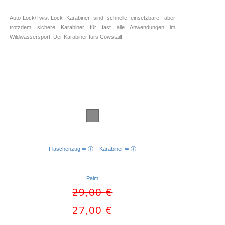
Auto-Lock/Twist-Lock Karabiner sind schnelle einsetzbare, aber
trotzdem sichere Karabiner für fast alle Anwendungen im
Wildwassersport. Der Karabiner fürs Cowstail!
Flaschenzug ➥ ⓘ
Karabiner ➥ ⓘ
IN DEN WARENKORB
Palm
Ursprünglicher
29,00
€
Preis
Aktueller
27,00
€
war:
Preis
29,00 €