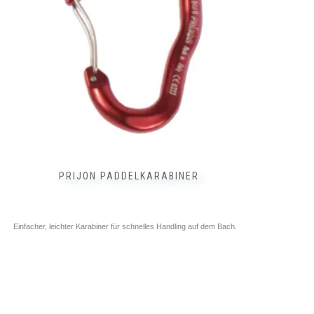
können
auf
der
Produktseite
gewählt
werden
PRIJON PADDELKARABINER
Einfacher, leichter Karabiner für schnelles Handling auf dem Bach.