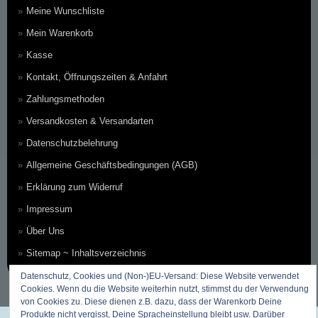
Meine Wunschliste
Mein Warenkorb
Kasse
Kontakt, Öffnungszeiten & Anfahrt
Zahlungsmethoden
Versandkosten & Versandarten
Datenschutzbelehrung
Allgemeine Geschäftsbedingungen (AGB)
Erklärung zum Widerruf
Impressum
Über Uns
Sitemap ~ Inhaltsverzeichnis
Datenschutz, Cookies und (Non-)EU-Versand: Diese Website verwendet
Cookies. Wenn du die Website weiterhin nutzt, stimmst du der Verwendung
von Cookies zu. Diese dienen z.B. dazu, dass der Warenkorb Deine
Produkte nicht vergisst, Deine Spracheinstellung bleibt usw. Darüber