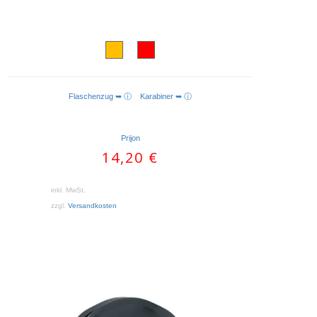
Flaschenzug ➥ ⓘ
Karabiner ➥ ⓘ
AUSFÜHRUNG WÄHLEN
Prijon
14,20
€
inkl. MwSt.
zzgl.
Versandkosten
Dieses
Produkt
weist