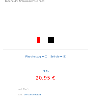
Tasche der Schwimmweste passt.
Flaschenzug ➥ ⓘ
Seilrolle ➥ ⓘ
AUSFÜHRUNG WÄHLEN
NRS
20,95
€
inkl. MwSt.
zzgl.
Versandkosten