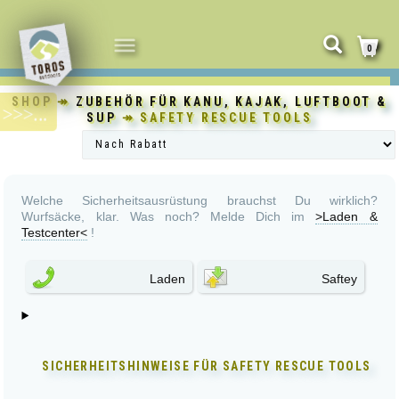
NAVIGATION
0
UMSCHALTEN
SHOP
↠
ZUBEHÖR FÜR KANU, KAJAK, LUFTBOOT &
SUP
↠ SAFETY RESCUE TOOLS
Welche Sicherheitsausrüstung brauchst Du wirklich?
Wurfsäcke, klar. Was noch? Melde Dich im
>Laden &
Testcenter<
!
Laden
Saftey
SICHERHEITSHINWEISE FÜR
SAFETY RESCUE TOOLS