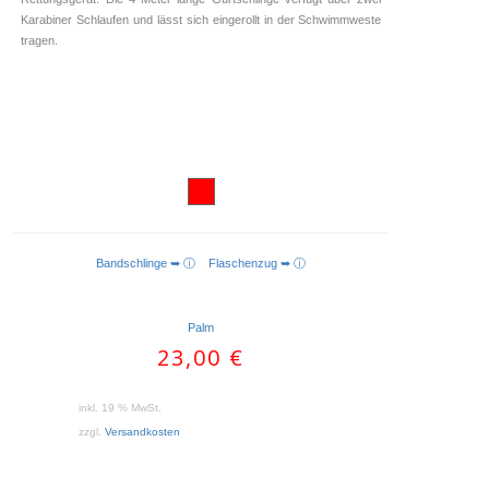
Karabiner Schlaufen und lässt sich eingerollt in der Schwimmweste
tragen.
Bandschlinge ➥ ⓘ
Flaschenzug ➥ ⓘ
IN DEN WARENKORB
Palm
23,00
€
inkl. 19 % MwSt.
zzgl.
Versandkosten