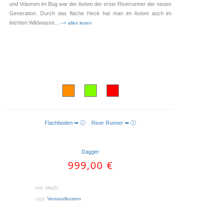
und Volumen im Bug war der Axiom der erste Riverrunner der neuen
Generation. Durch das flache Heck hat man im Axiom auch im
leichten Wildwasse
... --> alles lesen
Flachboden ➥ ⓘ
River Runner ➥ ⓘ
AUSFÜHRUNG WÄHLEN
Dagger
999,00
€
inkl. MwSt.
zzgl.
Versandkosten