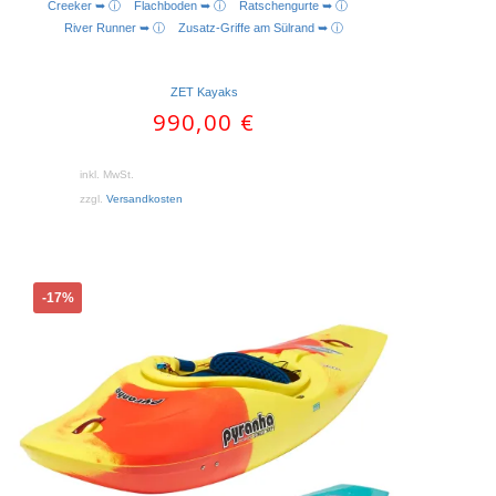
Creeker ➥ ⓘ
Flachboden ➥ ⓘ
Ratschengurte ➥ ⓘ
AUSFÜHRUNG WÄHLEN
River Runner ➥ ⓘ
Zusatz-Griffe am Sülrand ➥ ⓘ
ZET Kayaks
990,00
€
inkl. MwSt.
zzgl.
Versandkosten
Dieses
-17%
Produkt
weist
mehrere
Varianten
auf.
Die
Optionen
können
auf