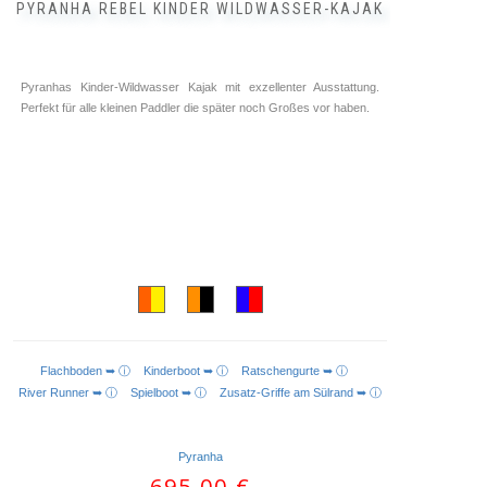
PYRANHA REBEL KINDER WILDWASSER-KAJAK
Pyranhas Kinder-Wildwasser Kajak mit exzellenter Ausstattung.
Perfekt für alle kleinen Paddler die später noch Großes vor haben.
Flachboden ➥ ⓘ
Kinderboot ➥ ⓘ
Ratschengurte ➥ ⓘ
AUSFÜHRUNG WÄHLEN
River Runner ➥ ⓘ
Spielboot ➥ ⓘ
Zusatz-Griffe am Sülrand ➥ ⓘ
Pyranha
695,00
€