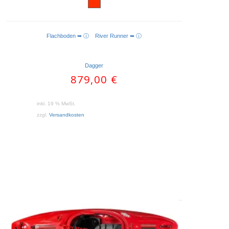
Flachboden ➥ ⓘ
River Runner ➥ ⓘ
WEITERLESEN
Dagger
879,00
€
inkl. 19 % MwSt.
zzgl.
Versandkosten
Dieses
Produkt
weist
mehrere
Varianten
auf.
Die