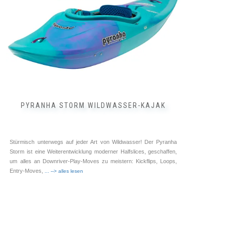
der
Produktseite
gewählt
werden
PYRANHA STORM WILDWASSER-KAJAK
Stürmisch unterwegs auf jeder Art von Wildwasser! Der Pyranha
Storm ist eine Weiterentwicklung moderner Halfslices, geschaffen,
um alles an Downriver-Play-Moves zu meistern: Kickflips, Loops,
Entry-Moves,
... --> alles lesen