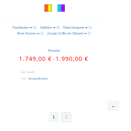
Flachboden ➥ ⓘ
Halfslice ➥ ⓘ
Ratschengurte ➥ ⓘ
AUSFÜHRUNG WÄHLEN
River Runner ➥ ⓘ
Zusatz-Griffe am Sülrand ➥ ⓘ
Pyranha
1.749,00
€
1.990,00
€
–
inkl. MwSt.
zzgl.
Versandkosten
←
1
2