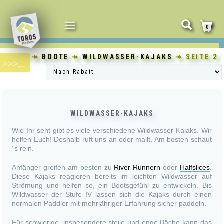
NAVIGATION
0
UMSCHALTEN
SHOP
↠
BOOTE
↠
WILDWASSER-KAJAKS
↠ SEITE 2
WILDWASSER-KAJAKS
Wie Ihr seht gibt es viele verschiedene Wildwasser-Kajaks.
Wir
helfen Euch!
Deshalb ruft uns an oder mailt. Am besten schaut
´s rein.
Anfänger greifen am besten zu
River Runnern
oder
Halfslices
.
Diese Kajaks reagieren bereits im leichten Wildwasser auf
Strömung und helfen so, ein Bootsgefühl zu entwickeln. Bis
Wildwasser der Stufe IV lassen sich die Kajaks durch einen
normalen Paddler mit mehrjähriger Erfahrung sicher paddeln.
Für schwierige, insbesondere steile und enge Bäche kann das