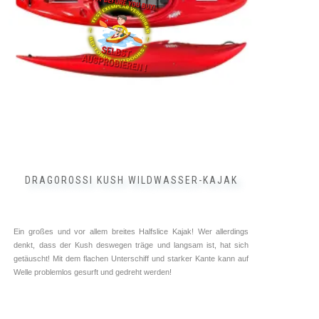
Optionen
können
auf
der
Produktseite
gewählt
werden
DRAGOROSSI KUSH WILDWASSER-KAJAK
Ein großes und vor allem breites Halfslice Kajak! Wer allerdings
denkt, dass der Kush deswegen träge und langsam ist, hat sich
getäuscht! Mit dem flachen Unterschiff und starker Kante kann auf
Welle problemlos gesurft und gedreht werden!