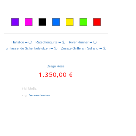
Halfslice ➥ ⓘ
Ratschengurte ➥ ⓘ
River Runner ➥ ⓘ
AUSFÜHRUNG WÄHLEN
umfassende Schenkelstützen ➥ ⓘ
Zusatz-Griffe am Sülrand ➥ ⓘ
Drago Rossi
1.350,00
€
inkl. MwSt.
zzgl.
Versandkosten
Dieses
Produkt