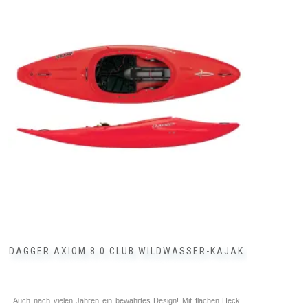
weist
mehrere
Varianten
auf.
Die
Optionen
können
auf
der
Produktseite
gewählt
werden
DAGGER AXIOM 8.0 CLUB WILDWASSER-KAJAK
Auch nach vielen Jahren ein bewährtes Design! Mit flachen Heck