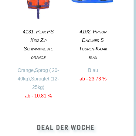
4131: Peak PS
4192: Prijon
Kidz Zip
Dayliner S
Schwimmweste
Touren-Kajak
orange
blau
Orange,Sprog ( 20-
Blau
40kg),Sproglet (12-
ab - 23.73 %
25kg)
ab - 10.81 %
DEAL DER WOCHE