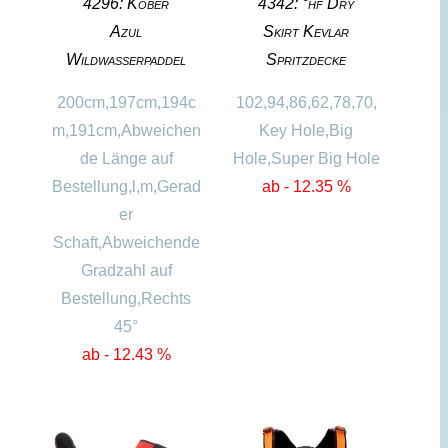
4296: Kober
4342: °hf Dry
Azul
Skirt Kevlar
Wildwasserpaddel
Spritzdecke
200cm,197cm,194c
102,94,86,62,78,70,
m,191cm,Abweichen
Key Hole,Big
de Länge auf
Hole,Super Big Hole
Bestellung,l,m,Gerad
ab - 12.35 %
er
Schaft,Abweichende
Gradzahl auf
Bestellung,Rechts
45°
ab - 12.43 %