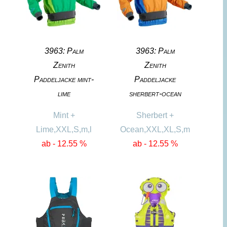
3963: Palm
3963: Palm
Zenith
Zenith
Paddeljacke mint-
Paddeljacke
lime
sherbert-ocean
Mint +
Sherbert +
Lime,XXL,S,m,l
Ocean,XXL,XL,S,m
ab - 12.55 %
ab - 12.55 %