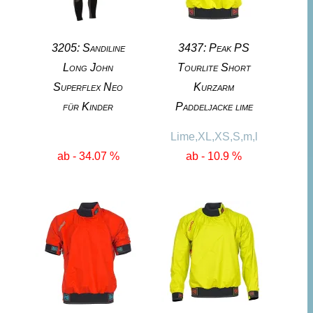
3205: Sandiline
3437: Peak PS
Long John
Tourlite Short
Superflex Neo
Kurzarm
für Kinder
Paddeljacke lime
Lime,XL,XS,S,m,l
ab - 34.07 %
ab - 10.9 %