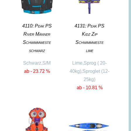
4110: Peak PS
4131: Peak PS
River Männer
Kidz Zip
Schwimmweste
Schwimmweste
schwarz
lime
Schwarz,S/M
Lime,Sprog ( 20-
ab - 23.72 %
40kg),Sproglet (12-
25kg)
ab - 10.81 %