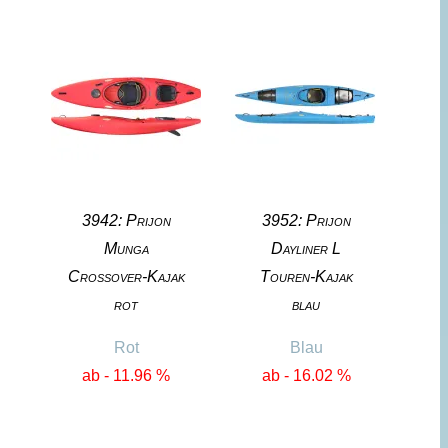
3942: Prijon
3952: Prijon
Munga
Dayliner L
Crossover-Kajak
Touren-Kajak
rot
blau
Rot
Blau
ab - 11.96 %
ab - 16.02 %