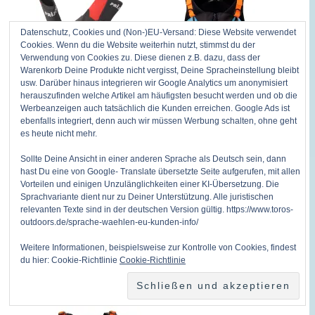
Datenschutz, Cookies und (Non-)EU-Versand: Diese Website verwendet
Cookies. Wenn du die Website weiterhin nutzt, stimmst du der
Verwendung von Cookies zu. Diese dienen z.B. dazu, dass der
Warenkorb Deine Produkte nicht vergisst, Deine Spracheinstellung bleibt
usw. Darüber hinaus integrieren wir Google Analytics um anonymisiert
herauszufinden welche Artikel am häufigsten besucht werden und ob die
Werbeanzeigen auch tatsächlich die Kunden erreichen. Google Ads ist
4928: Prijon
5118: Hiko Sport
ebenfalls integriert, denn auch wir müssen Werbung schalten, ohne geht
Neoprenschuh
Cinch Harness
es heute nicht mehr.
hoch
Schwimmweste
Sollte Deine Ansicht in einer anderen Sprache als Deutsch sein, dann
eastern-blue
hast Du eine von Google- Translate übersetzte Seite aufgerufen, mit allen
EU 35/36 orange,EU
Vorteilen und einigen Unzulänglichkeiten einer KI-Übersetzung. Die
Sprachvariante dient nur zu Deiner Unterstützung. Alle juristischen
45/46,EU 43/44,EU
Eastern
relevanten Texte sind in der deutschen Version gültig. https://www.toros-
41/42,EU 39/40,EU
Blue,L/XL,S/M,XXL
outdoors.de/sprache-waehlen-eu-kunden-info/
37/38,EU 35/36
ab - 25.43 %
Weitere Informationen, beispielsweise zur Kontrolle von Cookies, findest
ab - 10.34 %
du hier: Cookie-Richtlinie
Cookie-Richtlinie