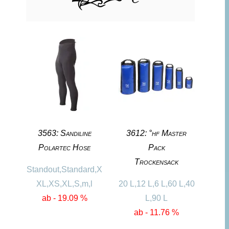
3563: Sandiline
3612: °hf Master
Polartec Hose
Pack
Trockensack
Standout,Standard,X
XL,XS,XL,S,m,l
20 L,12 L,6 L,60 L,40
ab - 19.09 %
L,90 L
ab - 11.76 %