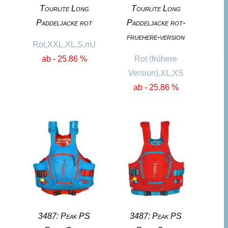
Tourlite Long
Tourlite Long
Paddeljacke rot
Paddeljacke rot-
fruehere-version
Rot,XXL,XL,S,m,l
ab - 25.86 %
Rot (frühere
Version),XL,XS
ab - 25.86 %
3487: Peak PS
3487: Peak PS